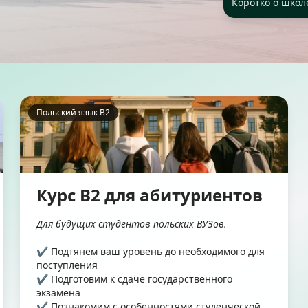
Коротко о школе
Польский язык B2
Курс B2 для абитуриентов
Для будущих студентов польских ВУЗов.
✔ Подтянем ваш уровень до необходимого для
поступления
✔ Подготовим к сдаче государственного
экзамена
✔ Познакомим с особенностями студенческой