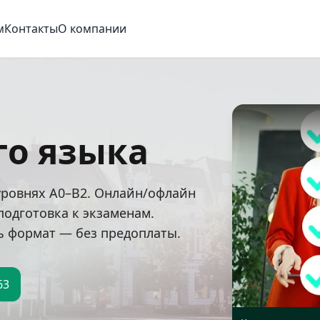
м
Контакты
О компании
го языка
уровнях A0–B2. Онлайн/офлайн
подготовка к экзаменам.
ь формат — без предоплаты.
63