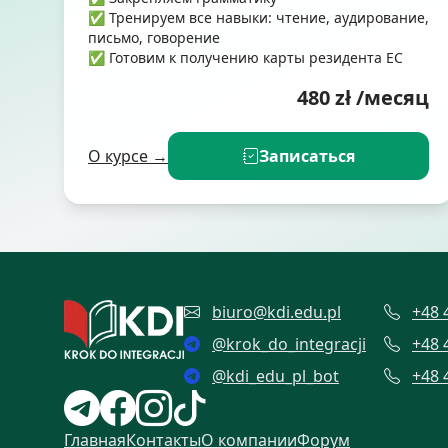
✅ Тренируем все навыки: чтение, аудирование,
письмо, говорение
✅ Готовим к получению карты резидента ЕС
480
zł
/месяц
О курсе →
Записаться
biuro@kdi.edu.pl
+48 
@
krok_do_integracji
+48 
@
kdi_edu_pl_bot
+48 
Главная
Контакты
О компании
Форум