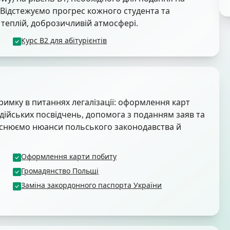
 Відстежуємо прогрес кожного студента та
 теплій, доброзичливій атмосфері.
Курс B2 для абітурієнтів
римку в питаннях легалізації: оформлення карт
водійських посвідчень, допомога з поданням заяв та
ояснюємо нюанси польського законодавства й
Оформлення карти побиту
Громадянство Польщі
Заміна закордонного паспорта України