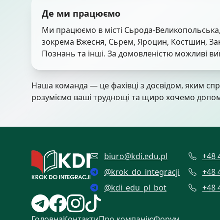
Де ми працюємо
Ми працюємо в місті Сьрода-Великопольська, 
зокрема Вжесня, Сьрем, Яроцин, Костшин, За
Познань та інші. За домовленістю можливі ви
Наша команда — це фахівці з досвідом, яким с
розуміємо ваші труднощі та щиро хочемо допом
biuro@kdi.edu.pl
+48 
@
krok_do_integracji
+48 
@
kdi_edu_pl_bot
+48 
Головна
Контакти
Про компанію
Форум