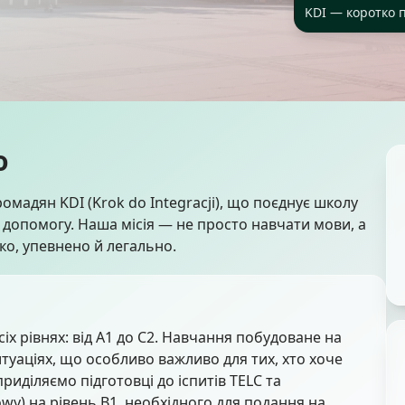
KDI — коротко п
о
омадян KDI (Krok do Integracji), що поєднує школу
 допомогу. Наша місія — не просто навчати мови, а
о, упевнено й легально.
іх рівнях: від A1 до C2. Навчання побудоване на
туаціях, що особливо важливо для тих, хто хоче
иділяємо підготовці до іспитів TELC та
wy) на рівень B1, необхідного для подання на