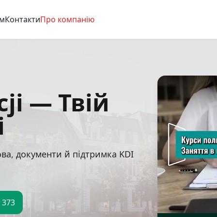
м
Контакти
Про компанію
cji — Твій
і
ова, документи й підтримка KDI
 373