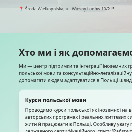
📍 Środa Wielkopolska, ul. Wiosny Ludów 10/215
Хто ми і як допомагаєм
Ми — центр підтримки та інтеграції іноземних гр
польської мови та консультаційно-легалізаційну
допомагати людям адаптуватися в Польщі швидк
Курси польської мови
Проводимо курси польської як іноземної на вс
авторських програмах і реальних життєвих си
жити й працювати в Польщі. Особливу увагу пр
державного сертифікаційного іспиту (Państwo