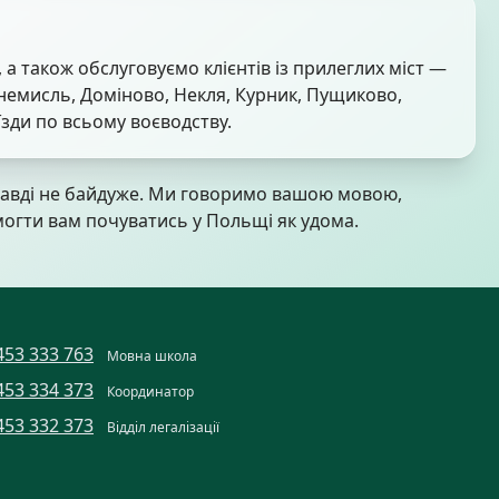
а також обслуговуємо клієнтів із прилеглих міст —
немисль, Доміново, Некля, Курник, Пущиково,
їзди по всьому воєводству.
правді не байдуже. Ми говоримо вашою мовою,
огти вам почуватись у Польщі як удома.
453 333 763
Мовна школа
453 334 373
Координатор
453 332 373
Відділ легалізації