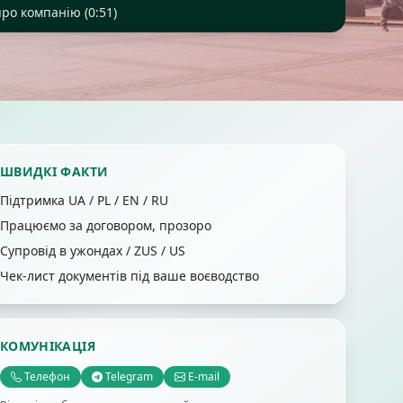
ро компанію (0:51)
ШВИДКІ ФАКТИ
Підтримка UA / PL / EN / RU
Працюємо за договором, прозоро
Супровід в ужондах / ZUS / US
Чек-лист документів під ваше воєводство
КОМУНІКАЦІЯ
Телефон
Telegram
E-mail