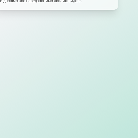
Відповімо або передзвонимо якнайшвидше.