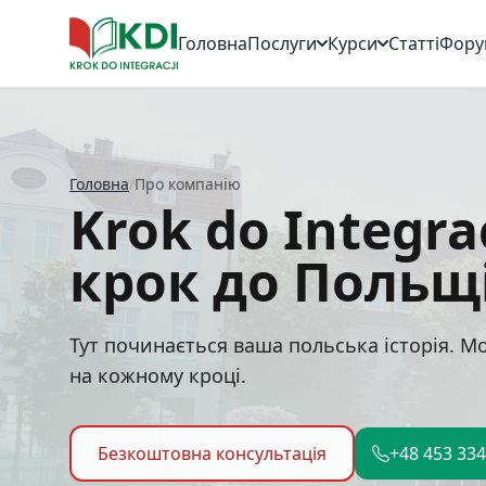
Головна
Послуги
Курси
Статті
Фору
Головна
/
Про компанію
Krok do Integra
крок до Польщ
Тут починається ваша польська історія. М
на кожному кроці.
Безкоштовна консультація
+48 453 334